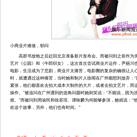
小商业片难做，郁闷
高群书放炮之后赶回北京准备新片发布会。而被问到之前作为先
艺片《公园》和《牛郎织女》，这次首次尝试商业片运作，尹丽川也
电影，生活成为了悲剧，商业片太痛苦，电影圈的复杂的确很让人心
时，就遭遇过这种痛苦，当时她和制片人徐闻在广州都想到放弃：“
紧张，他们都喜欢去拍大成本大制作的大片，或者去拍文艺片，而
操作。”被追问在广州遇到的选角问题时她则笑说：“不能说，因为
烦。”而被问到周渝民和徐若瑄、谭咏麟为何能够参演，她就说：“
欢这个故事，另外，他们也有时间。”