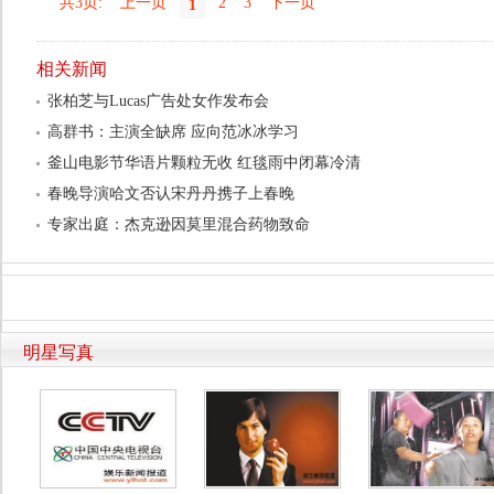
共3页:
上一页
2
3
下一页
1
相关新闻
张柏芝与Lucas广告处女作发布会
高群书：主演全缺席 应向范冰冰学习
釜山电影节华语片颗粒无收 红毯雨中闭幕冷清
春晚导演哈文否认宋丹丹携子上春晚
专家出庭：杰克逊因莫里混合药物致命
明星写真