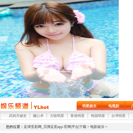
明星娱乐
电视剧
武则天秘史
藏心术
大陆明星
香港明星
韩国明星
台湾明星
您的位置：
足球竞彩网_贝博足彩app-官网|平台|下载
>
电影娱乐
>