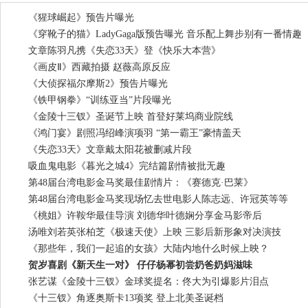
《猩球崛起》预告片曝光
《穿靴子的猫》LadyGaga版预告曝光 音乐配上舞步别有一番情趣
文章陈羽凡携《失恋33天》登《快乐大本营》
《画皮Ⅱ》西藏拍摄 赵薇高原反应
《大侦探福尔摩斯2》预告片曝光
《铁甲钢拳》“训练亚当”片段曝光
《金陵十三钗》圣诞节上映 首登好莱坞商业院线
《鸿门宴》剧照冯绍峰演项羽 “第一霸王”豪情盖天
《失恋33天》文章戴太阳花被删减片段
吸血鬼电影《暮光之城4》完结篇剧情被批无趣
第48届台湾电影金马奖最佳剧情片：《赛德克·巴莱》
第48届台湾电影金马奖现场忆去世电影人陈志远、许冠英等等
《桃姐》许鞍华最佳导演 刘德华叶德娴分享金马影帝后
汤唯刘若英张柏芝《极速天使》上映 三影后新形象对决演技
《那些年，我们一起追的女孩》大陆内地什么时候上映？
贺岁喜剧《新天生一对》 仔仔杨幂初尝奶爸奶妈滋味
张艺谋《金陵十三钗》金球奖提名：佟大为引爆影片泪点
《十三钗》角逐奥斯卡13项奖 登上北美圣诞档