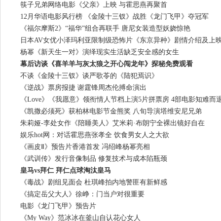
筷子兄弟网络电影《父亲》上映 与霍思燕再聚首
12月华语电影风行榜 《金陵十三钗》战胜《龙门飞甲》夺冠军
《福尔摩斯2》“福华”组合再联手 唐尼女装造型妖娆惊艳
日本AV女优小泽玛利亚限制级恐怖片《东京异种》剧情介绍及上
杨幂《新天生一对》演绎现实生活缺乏安全感的女生
幕后访谈《喜羊羊与灰太狼之开心闯龙年》探秘免费观看
不谈《金陵十三钗》谈严歌苓的《陆犯焉识》
《逆战》票房报捷 谢霆锋周杰伦搏命演出
《Love》《我愿意》领衔情人节档上演5片拼票房 4部电影知难而
《凯撒必须死》获柏林电影节金熊奖 八旬导演塔维安尼兄弟
朱莉娅-李处女作《陪睡美人》艾米莉·布朗宁全裸出镜好自在
娱乐hot网：对话霍思燕张孝全 饮食男女人之大欲
《画皮Ⅱ》预告片香港首发 冯绍峰杨幂亮相
《武训传》发行音像制品 修复技术与成本陷瓶颈
皇马vs拜仁 拜仁点球淘汰皇马
《毒战》剧组见面会 杜琪峰拍内地警匪有新鲜感
《搞定岳父大人》徐峥：门当户对很重要
电影《龙门飞甲》预告片
《My Way》范冰冰在釜山自认花心女人