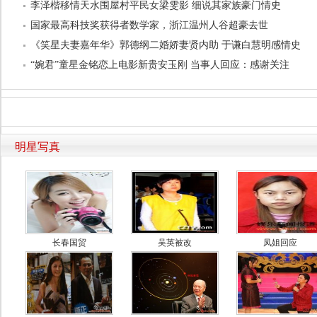
李泽楷移情天水围屋村平民女梁雯影 细说其家族豪门情史
国家最高科技奖获得者数学家，浙江温州人谷超豪去世
《笑星夫妻嘉年华》郭德纲二婚娇妻贤内助 于谦白慧明感情史
“婉君”童星金铭恋上电影新贵安玉刚 当事人回应：感谢关注
明星写真
长春国贸
吴英被改
凤姐回应