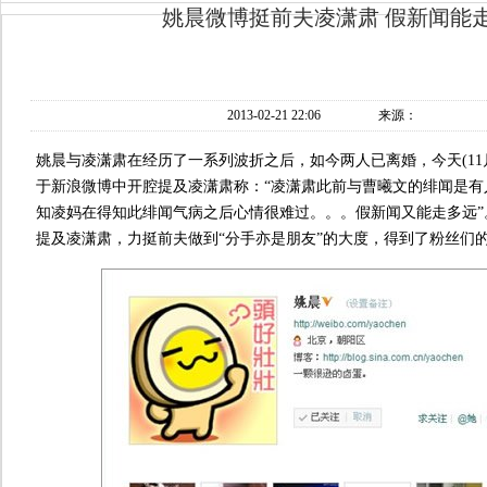
姚晨微博挺前夫凌潇肃 假新闻能
2013-02-21 22:06
来源：
姚晨与凌潇肃在经历了一系列波折之后，如今两人已离婚，今天(11
于新浪微博中开腔提及凌潇肃称：“凌潇肃此前与曹曦文的绯闻是有
知凌妈在得知此绯闻气病之后心情很难过。。。假新闻又能走多远”
提及凌潇肃，力挺前夫做到“分手亦是朋友”的大度，得到了粉丝们