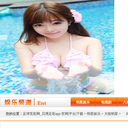
明星娱乐
电视剧
八
您的位置：
足球竞彩网_贝博足彩app-官网|平台|下载
>
明星娱乐
>
大陆明星
>