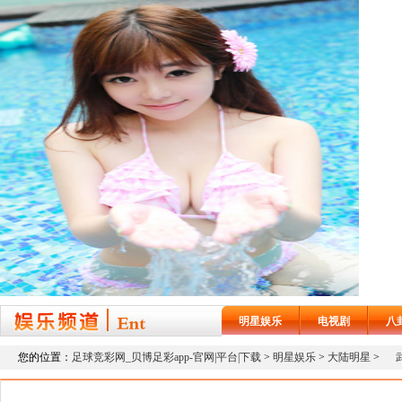
明星娱乐
电视剧
八
您的位置：
足球竞彩网_贝博足彩app-官网|平台|下载
>
明星娱乐
>
大陆明星
>