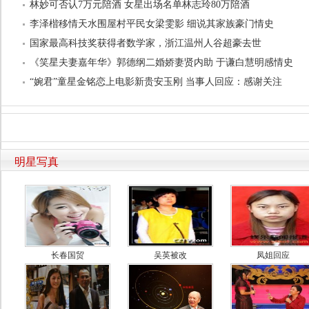
林妙可否认7万元陪酒 女星出场名单林志玲80万陪酒
李泽楷移情天水围屋村平民女梁雯影 细说其家族豪门情史
国家最高科技奖获得者数学家，浙江温州人谷超豪去世
《笑星夫妻嘉年华》郭德纲二婚娇妻贤内助 于谦白慧明感情史
“婉君”童星金铭恋上电影新贵安玉刚 当事人回应：感谢关注
明星写真
长春国贸
吴英被改
凤姐回应