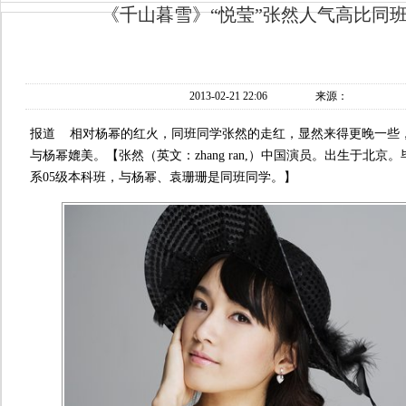
《千山暮雪》“悦莹”张然人气高比同
2013-02-21 22:06
来源：
报道 相对杨幂的红火，同班同学张然的走红，显然来得更晚一些
与杨幂媲美。【张然（英文：zhang ran,）中国演员。出生于北
系05级本科班，与杨幂、袁珊珊是同班同学。】